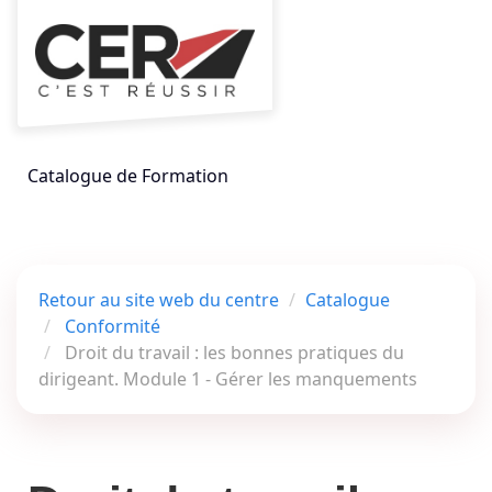
Aller au menu principal
Aller au contenu principal
Personnaliser l'interface
Toggle
Rechercher un
Catalogue de Formation
Retour au site web du centre
Catalogue
Conformité
Droit du travail : les bonnes pratiques du
dirigeant. Module 1 - Gérer les manquements