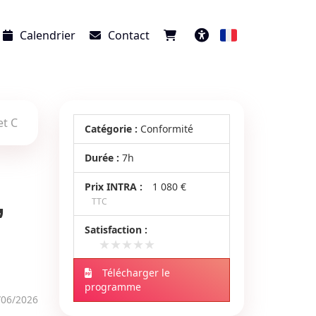
Calendrier
Contact
Français
Accessibilité
et C
Catégorie :
Conformité
Durée :
7h
Prix INTRA :
1 080 €
,
TTC
Satisfaction :
★★★★★
★★★★★
Télécharger le
programme
/06/2026