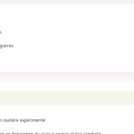
n.
giaires
té routière expérimenté
n en Prévention du risque routier et Eco conduite