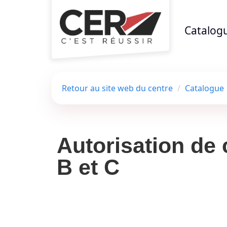
Aller au menu principal
Aller au contenu principal
Personnaliser l'interface
Catalog
Retour au site web du centre
Catalogue
Autorisation de 
B et C