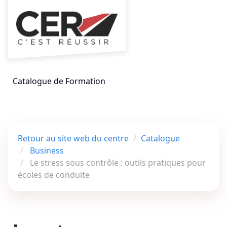
Aller au menu principal
Aller au contenu principal
Personnaliser l'interface
Toggle
Rechercher un
Catalogue de Formation
Retour au site web du centre
Catalogue
Business
Le stress sous contrôle : outils pratiques pour
écoles de conduite