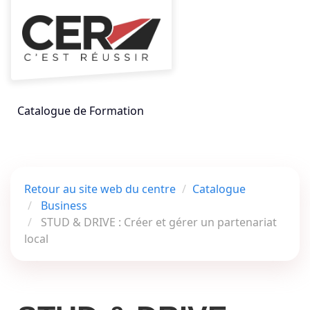
Aller au menu principal
Aller au contenu principal
Personnaliser l'interface
Toggle
Rechercher un
Catalogue de Formation
Retour au site web du centre
Catalogue
Business
STUD & DRIVE : Créer et gérer un partenariat
local