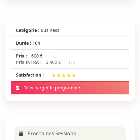
Catégorie :
Business
Durée :
10h
Prix :
600 €
TTC
Prix INTRA :
2 400 €
TTC
★★★★★
★★★★★
Satisfaction :
Télécharger le programme
Prochaines Sessions